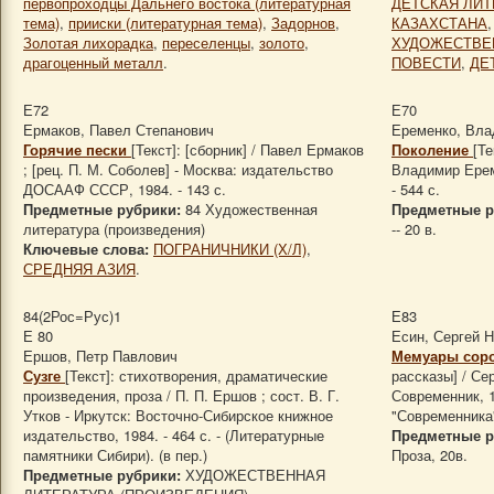
первопроходцы Дальнего востока (литературная
ДЕТСКАЯ ЛИТ
тема)
,
прииски (литературная тема)
,
Задорнов
,
КАЗАХСТАНА
Золотая лихорадка
,
переселенцы
,
золото
,
ХУДОЖЕСТВЕ
драгоценный металл
.
ПОВЕСТИ
,
ДЕ
Е72
Е70
Ермаков, Павел Степанович
Еременко, Вла
Горячие пески
[Текст]: [сборник] / Павел Ермаков
Поколение
[Те
; [рец. П. М. Соболев] - Москва: издательство
Владимир Ерем
ДОСААФ СССР, 1984. - 143 с.
- 544 с.
Предметные рубрики:
84 Художественная
Предметные р
литература (произведения)
-- 20 в.
Ключевые слова:
ПОГРАНИЧНИКИ (Х/Л)
,
СРЕДНЯЯ АЗИЯ
.
84(2Рос=Рус)1
Е83
Е 80
Есин, Сергей 
Ершов, Петр Павлович
Мемуары соро
Сузге
[Текст]: стихотворения, драматические
рассказы] / Сер
произведения, проза / П. П. Ершов ; сост. В. Г.
Современник, 19
Утков - Иркутск: Восточно-Сибирское книжное
"Современника")
издательство, 1984. - 464 с. - (Литературные
Предметные р
памятники Сибири). (в пер.)
Проза, 20в.
Предметные рубрики:
ХУДОЖЕСТВЕННАЯ