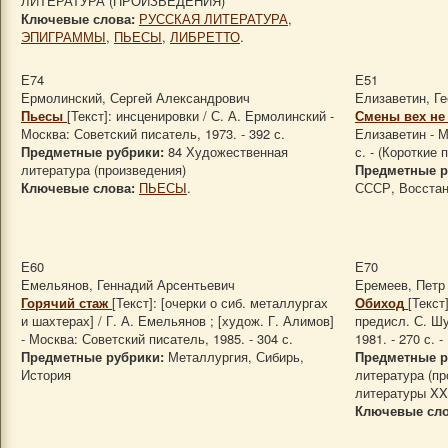
ЛИТЕРАТУРА (ПРОИЗВЕДЕНИЯ)
Ключевые слова:
РУССКАЯ ЛИТЕРАТУРА
,
ЭПИГРАММЫ
,
ПЬЕСЫ
,
ЛИБРЕТТО
.
Е74
Е51
Ермолинский, Сергей Александрович
Елизаветин, Г
Пьесы
[Текст]: инсценировки / С. А. Ермолинский -
Смены вех не 
Москва: Советский писатель, 1973. - 392 с.
Елизаветин - М
Предметные рубрики:
84 Художественная
с. - (Короткие 
литература (произведения)
Предметные р
Ключевые слова:
ПЬЕСЫ
.
СССР, Восстан
Е60
Е70
Емельянов, Геннадий Арсентьевич
Еремеев, Петр
Горячий стаж
[Текст]: [очерки о сиб. металлургах
Обиход
[Текст
и шахтерах] / Г. А. Емельянов ; [худож. Г. Алимов]
предисл. С. Шу
- Москва: Советский писатель, 1985. - 304 с.
1981. - 270 с. 
Предметные рубрики:
Металлургия, Сибирь,
Предметные р
История
литература (пр
литературы XX в
Ключевые сло