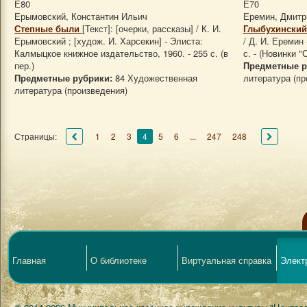
Е80
Е70
Ерымовский, Константин Ильич
Еремин, Дмитр
Степные были
[Текст]: [очерки, рассказы] / К. И.
Глыбухинский
Ерымовский ; [худож. И. Харсекин] - Элиста:
/ Д. И. Еремин
Калмыцкое книжное издательство, 1960. - 255 с. (в
с. - (Новинки "
пер.)
Предметные р
Предметные рубрики:
84 Художественная
литература (пр
литература (произведения)
Страницы:
1
2
3
4
5
6
...
247
248
Главная
О библиотеке
Виртуальная справка
Элект