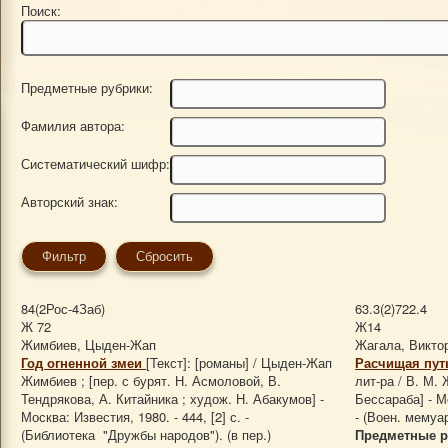
Поиск:
Предметные рубрики:
Фамилия автора:
Систематический шифр:
Авторский знак:
84(2Рос-4Заб)
63.3(2)722.4
Ж 72
Ж14
Жимбиев, Цыден-Жап
Жагала, Викто
Год огненной змеи
[Текст]: [романы] / Цыден-Жап
Расчищая путь
Жимбиев ; [пер. с бурят. Н. Асмоловой, В.
лит-ра / В. М. 
Тендрякова, А. Китайника ; худож. Н. Абакумов] -
Бессараба] - Мо
Москва: Известия, 1980. - 444, [2] с. -
- (Воен. мемуар
(Библиотека "Дружбы народов"). (в пер.)
Предметные р