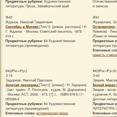
Предметные рубрики:
Художественная
Отечественной 
литература, Проза, Забайкальский край
и записки
Ж42
Ж91
Жданов, Николай Гаврилович
Журавлева, Зо
Сентябрь в Москве
[Текст]: [роман, рассказы] / Н.
Островитяне
Г. Жданов - Москва: Советский писатель, 1978. -
Новиков] - Лени
319 с.
(Повести ленинг
Предметные рубрики:
84 Художественная
Предметные р
литература (произведения)
литература (пр
Ключевые сло
повесть о метр
84(2Рос=Рус)
84(2Рос=Рус)6
З-15
З-43
Задорнов, Николай Павлович
Зверев, Макси
Золотая лихорадка
[Текст]: [роман] / Н. Задорнов
Белый марал
; [авт. прмеч. Л. Полосина ; худож. М. Дорошенко]
Зверев ; автор
- Москва: АСТ, 2009. - 473, [7] с. - ISBN 978-5-17-
художник А. Ке
055069-2
Детская литерат
Предметные рубрики:
84 Художественная
Предметные р
литература (произведения)
ЛИТЕРАТУРА 
Ключевые слова:
историческая проза
,
Ключевые сло