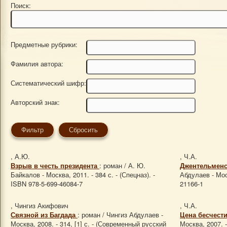
Поиск:
Предметные рубрики:
Фамилия автора:
Систематический шифр:
Авторский знак:
, А.Ю.
, Ч.А.
Взрыв в честь президента
: роман / А. Ю.
Джентельменс
Байкалов - Москва, 2011. - 384 с. - (Спецназ). -
Абдулаев - Моск
ISBN 978-5-699-46084-7
21166-1
, Чингиз Акифович
, Ч.А.
Связной из Багдада
: роман / Чингиз Абдулаев -
Цена бесчест
Москва, 2008. - 314, [1] с. - (Современный русский
Москва, 2007. -