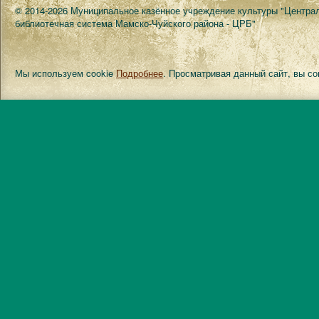
© 2014-2026 Муниципальное казённое учреждение культуры "Центра
библиотечная система Мамско-Чуйского района - ЦРБ"
Мы используем cookie
Подробнее
. Просматривая данный сайт, вы с