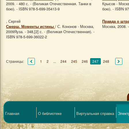
2009. - 480 с. - (Великая Отечественная. Танки в
Крысов - Москва
бою). - ISBN 978-5-699-35413-9
бою). - ISBN 97
, Сергей
Правда о штр
Смерш. Моменты истины
/ С. Кононов - Москва,
Москва, 2008. -
2009Яуза. - 348,[2] с. - (Великая Отечественная). -
ISBN 978-5-699-36022-2
Страницы:
1
2
...
244
245
246
247
248
Главная
О библиотеке
Виртуальная справка
Элект