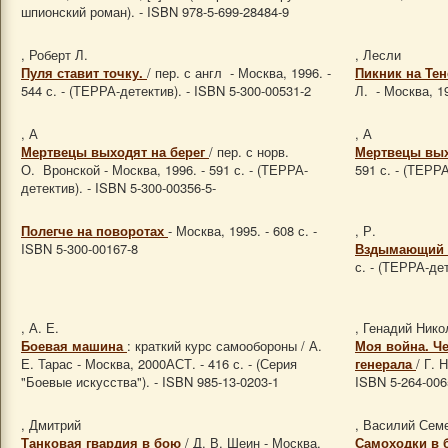
шпионский роман). - ISBN 978-5-699-28484-9
, Роберт Л.
, Лесли
Пуля ставит точку.
/ пер. с англ - Москва, 1996. -
Пикник на Те
544 с. - (ТЕРРА-детектив). - ISBN 5-300-00531-2
Л. - Москва, 19
, А
, А
Мертвецы выходят на берег
/ пер. с норв.
Мертвецы вых
О. Вронской - Москва, 1996. - 591 с. - (ТЕРРА-
591 с. - (ТЕРРА
детектив). - ISBN 5-300-00356-5-
Полегче на поворотах
- Москва, 1995. - 608 с. -
, Р.
ISBN 5-300-00167-8
Вздымающий 
с. - (ТЕРРА-дет
, А. Е.
, Генадий Нико
Боевая машина
: краткий курс самообороны / А.
Моя война. Ч
Е. Тарас - Москва, 2000АСТ. - 416 с. - (Серия
генерала
/ Г. 
"Боевые искусства"). - ISBN 985-13-0203-1
ISBN 5-264-006
, Дмитрий
, Василий Сем
Танковая гвардия в бою
/ Д. В. Шеин - Москва,
Самоходки в б