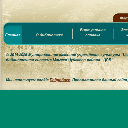
Фот
Виртуальная
Эл
Главная
О библиотеке
справка
© 2014-2026 Муниципальное казённое учреждение культуры "Ц
библиотечная система Мамско-Чуйского района - ЦРБ"
Мы используем cookie
Подробнее
. Просматривая данный сайт,