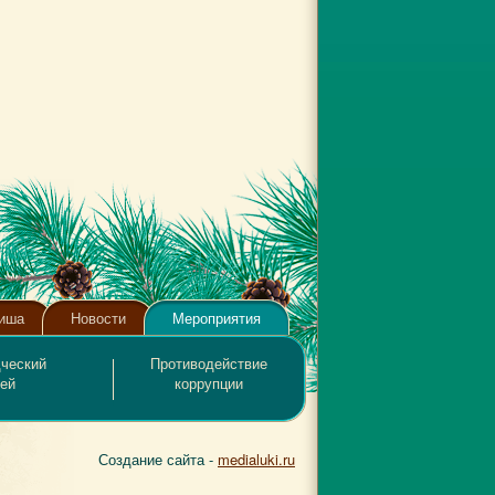
иша
Новости
Мероприятия
ческий
Противодействие
ей
коррупции
Создание сайта -
medialuki.ru