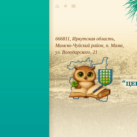
666811, Иркутская область,
Мамско-Чуйский район, п. Мама,
ул. Володарского, 21