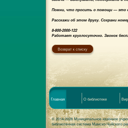
Помни, что просить о помощи — это с
Расскажи об этом другу. Сохрани номе
8-800-2000-122
Работает круглосуточно. Звонок бес
Возврат к списку
Главная
О библиотеке
Вир
© 2014-2026 Муниципальное казённое учре
библиотечная система Мамско-Чуйского ра