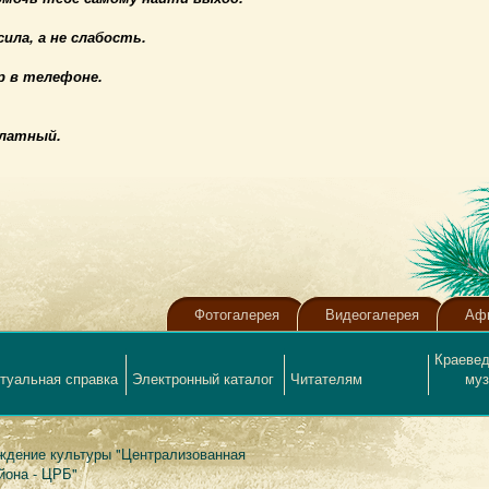
ила, а не слабость.
р в телефоне.
платный.
Фотогалерея
Видеогалерея
Аф
Краевед
туальная справка
Электронный каталог
Читателям
муз
ждение культуры "Централизованная
йона - ЦРБ"