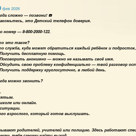
0
фев 2026
гда сложно — позвони! ☎️
акомьтесь, это Детский телефон доверия.
о номер — 8-800-2000-122.
то это такое?
о служба, куда может обратиться каждый ребёнок и подросток
Получить бесплатную помощь.
Поговорить анонимно — можно не называть своё имя.
Обсудить свою проблему конфиденциально — твой разговор ост
Получить поддержку круглосуточно, в любой день.
гда можно звонить?
.
онятым.
школе или онлайн.
 ситуации.
ого взрослого, который готов выслушать.
зывают родителей, учителей или полицию. Здесь работают спец
омочь тебе самому найти выход.