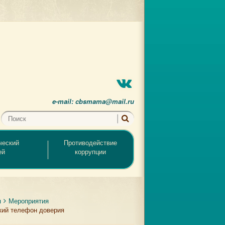
e-mail: cbsmama@mail.ru
ческий
Противодействие
ей
коррупции
я
Мероприятия
кий телефон доверия