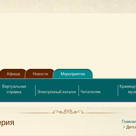
Афиша
Новости
Мероприятия
Виртуальная
Краевед
справка
Электронный каталог
Читателям
муз
ерия
Главна
Детс