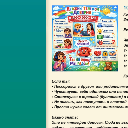
1
Ко
Зн
Ег
Ч
Эт
✨ 
✨ 
✨ 
✨ 
Ко
Если ты:
• Поссорился с другом или родителями
• Чувствуешь себя одиноким или неп
• Столкнулся с травлей (буллингом) в 
• Не знаешь, как поступить в сложной
• Просто нужен совет от внимательн
Важно знать:
Это не «телефон доноса». Сюда не вы
задача — выслушать, поддержать и п