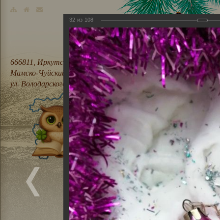
32
из
108
666811, Иркутская область,
Мамско-Чуйский район, п. Мама,
ул. Володарского, 21