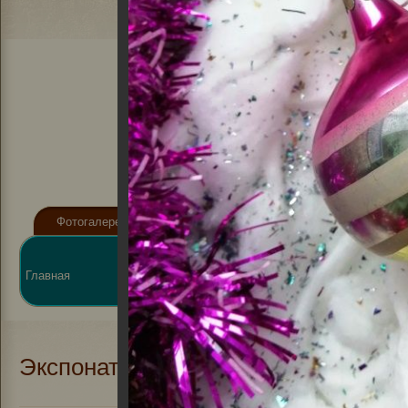
Фотогалерея
Видеогалерея
Афиша
Новости
Виртуальная
Главная
О библиотеке
справка
Элект
Экспонаты музея