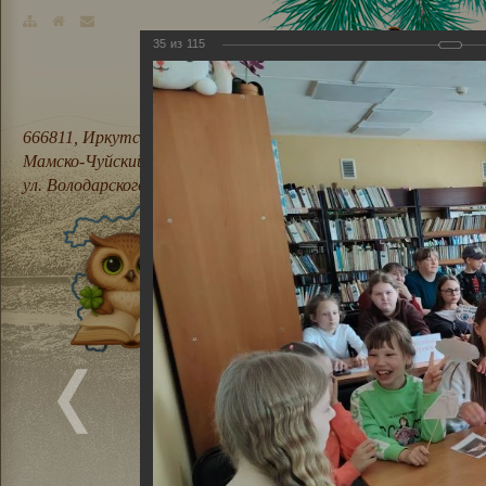
35
из
115
666811, Иркутская область,
Мамско-Чуйский район, п. Мама,
ул. Володарского, 21