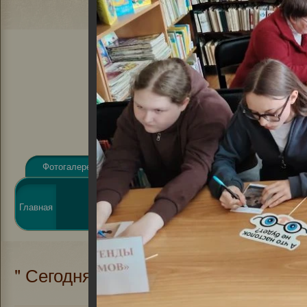
Фотогалерея
Видеогалерея
Афиша
Новости
Виртуальная
Главная
О библиотеке
справка
Элект
" Сегодня я -библиотекарь"