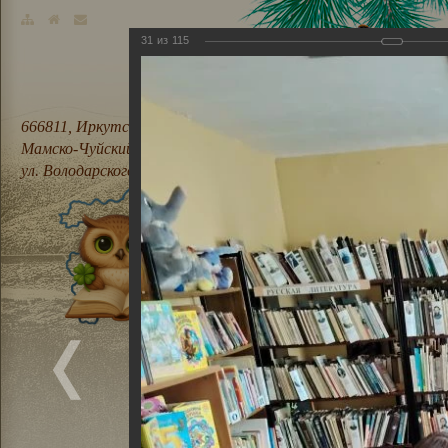
31
из
115
666811, Иркутская область,
Мамско-Чуйский район, п. Мама,
ул. Володарского, 21