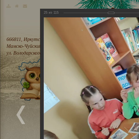
25
из
115
666811, Иркутская область,
Мамско-Чуйский район, п. Мама,
ул. Володарского, 21