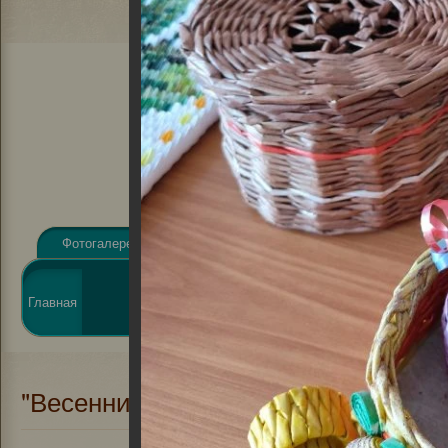
Фотогалерея
Видеогалерея
Афиша
Новости
Виртуальная
Главная
О библиотеке
справка
Элект
"Весенний калейдоскоп"