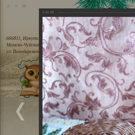
2
из
19
666811, Иркутская область,
Мамско-Чуйский район, п. Мама,
ул. Володарского, 21