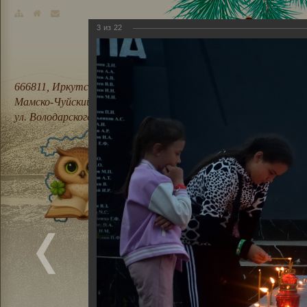
3
из
22
666811, Иркутская область,
Мамско-Чуйский район, п. Мама,
ул. Володарского, 21