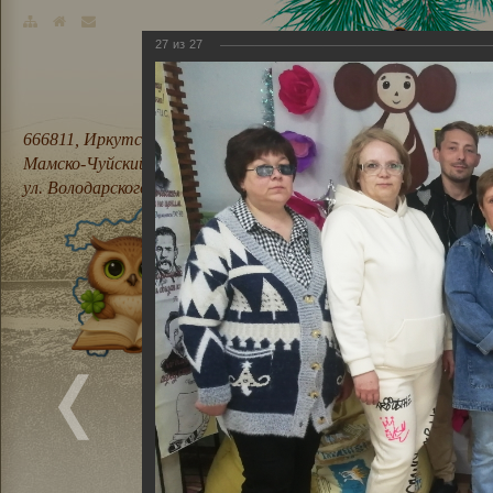
27
из
27
666811, Иркутская область,
Мамско-Чуйский район, п. Мама,
ул. Володарского, 21