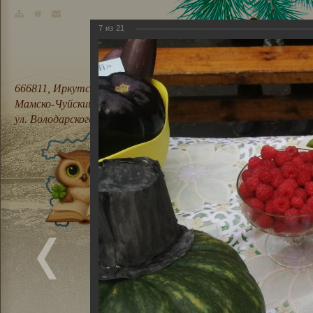
7
из
21
666811, Иркутская область,
Мамско-Чуйский район, п. Мама,
ул. Володарского, 21