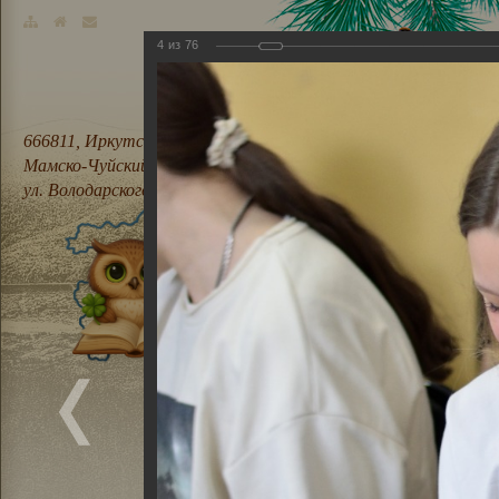
4
из
76
666811, Иркутская область,
Мамско-Чуйский район, п. Мама,
ул. Володарского, 21