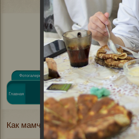
Фотогалерея
Видеогалерея
Афиша
Новости
Виртуальная
Главная
О библиотеке
справка
Элект
Как мамчане масленицу встречали