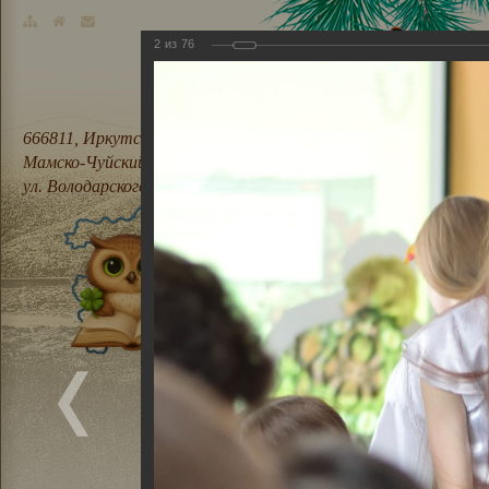
2
из
76
666811, Иркутская область,
Мамско-Чуйский район, п. Мама,
ул. Володарского, 21