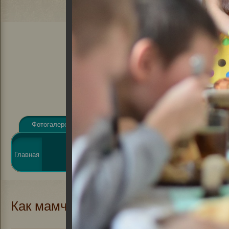
Фотогалерея
Видеогалерея
Афиша
Новости
Виртуальная
Главная
О библиотеке
справка
Элект
Как мамчане масленицу встречали