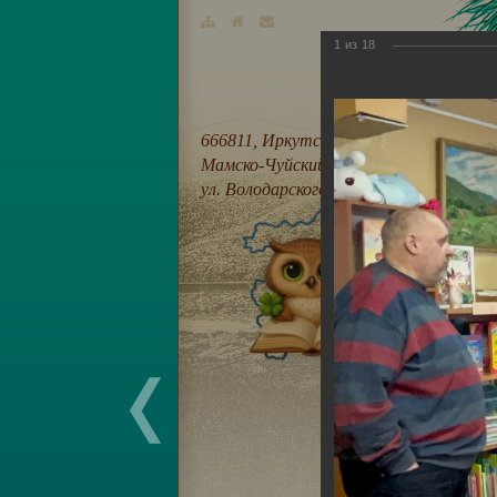
1
из
18
666811, Иркутская область,
Мамско-Чуйский район, п. Мама,
ул. Володарского, 21