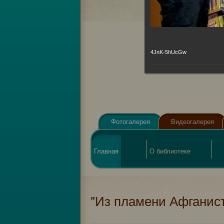
4JnK-5hUcGw
Фотогалерея
Видеогалерея
Главная
О библиотеке
"Из пламени Афганис