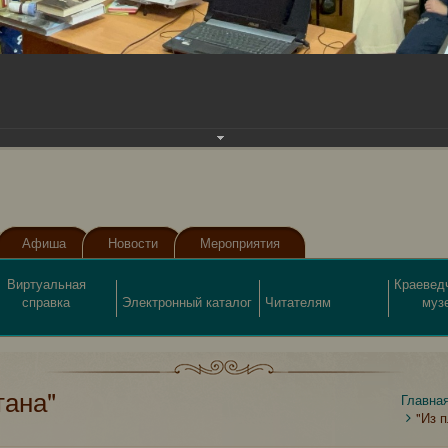
Афиша
Новости
Мероприятия
Виртуальная
Краевед
справка
Электронный каталог
Читателям
муз
тана"
Главна
"Из 