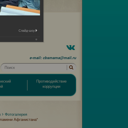
Слайд-шоу:
e-mail: cbsmama@mail.ru
ческий
Противодействие
ей
коррупции
я
Фотогалерея
пламени Афганистана"